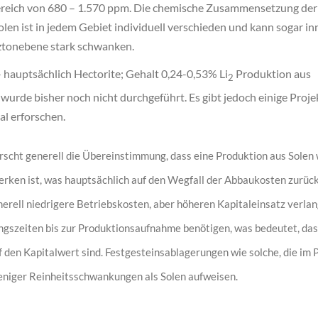
ereich von 680 – 1.570 ppm. Die chemische Zusammensetzung der
olen ist in jedem Gebiet individuell verschieden und kann sogar in
ztonebene stark schwanken.
 hauptsächlich Hectorite; Gehalt 0,24-0,53% Li
Produktion aus
2
urde bisher noch nicht durchgeführt. Es gibt jedoch einige Projek
al erforschen.
rrscht generell die Übereinstimmung, dass eine Produktion aus Solen 
rken ist, was hauptsächlich auf den Wegfall der Abbaukosten zurück
nerell niedrigere Betriebskosten, aber höheren Kapitaleinsatz verla
ngszeiten bis zur Produktionsaufnahme benötigen, was bedeutet, da
f den Kapitalwert sind. Festgesteinsablagerungen wie solche, die im 
weniger Reinheitsschwankungen als Solen aufweisen.