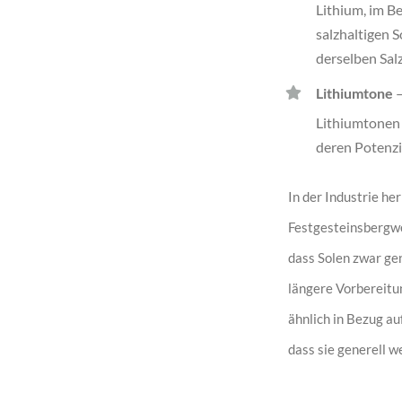
Lithium, im B
salzhaltigen S
derselben Sal
Lithiumtone
–
Lithiumtonen w
deren Potenzi
In der Industrie he
Festgesteinsbergwe
dass Solen zwar ge
längere Vorbereitu
ähnlich in Bezug au
dass sie generell 