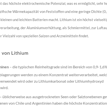
at das höchste elektrochemische Potenzial, was es ermöglicht, sehr h
zifische Wärmekapazität von Feststoffen und eine geringe Dichte (0,
kleinen und leichten Batterien macht. Lithium ist ein höchst vielsei
rarbeitung, der Aluminiumverhüttung, als Schmiermittel, zur Luftauf
 Vielzahl von speziellen Salzen und Arzneimitteln findet.
 von Lithium
minen
– die typischen Reinheitsgrade sind im Bereich von 0,9-1,6%
blagerungen werden zu einem Konzentrat weiterverarbeitet, welc
 verwendet wird oder zu Lithiumkarbonat oder Lithiumhydroxyd
wird.
– üblicherweise aus ausgetrockneten Seen oder Salztonebenen g
enen von Chile und Argentinien haben die höchste Konzentration