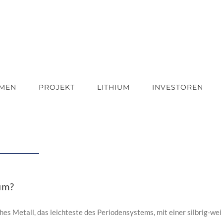
HMEN
PROJEKT
LITHIUM
INVESTOREN
um?
ches Metall, das leichteste des Periodensystems, mit einer silbrig-w