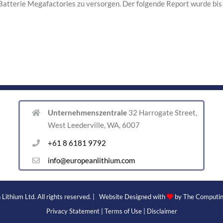
Batterie Megafactories zu versorgen. Der folgende Report wurde bis d
Unternehmenszentrale
32 Harrogate Street,
West Leederville, WA, 6007
+61 8 6181 9792
info@europeanlithium.com
Lithium Ltd. All rights reserved. | Website Designed with
by
The Computin
Privacy Statement
|
Terms of Use
|
Disclaimer